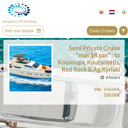
Astypalea VIP Yachting
Kies een datum
Daily Cruises
Semi Private Cruise
"max 14 pax" : to
Kounoupa, Koutsomitis,
Red Rock & Ag.Kyriaki
6 hours
Van
150.00€
130.00€