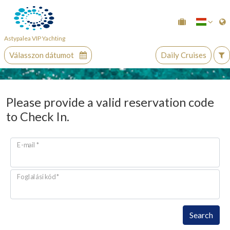
Astypalea VIP Yachting
Válasszon dátumot
Daily Cruises
Please provide a valid reservation code
to Check In.
E-mail
*
Foglalási kód
*
Search